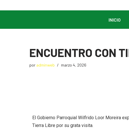
Saltar
INICIO
al
contenido
ENCUENTRO CON TI
por
adminweb
marzo 4, 2026
El Gobierno Parroquial Wilfrido Loor Moreira e
Tierra Libre por su grata visita.