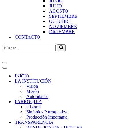
JUNIO
JULIO
AGOSTO
SEPTIEMBRE
OCTUBRE
NOVIEMBRE
DICIEMBRE
CONTACTO
Buscar...
Menú
de
Menú
navegación
de
INICIO
navegación
LA INSTITUCIÓN
Visión
Misión
Autoridades
PARROQUIA
Historia
Símbolos Parroquiales
Producción Importante
TRANSPARENCIA
RENDICION DE CUENTAS