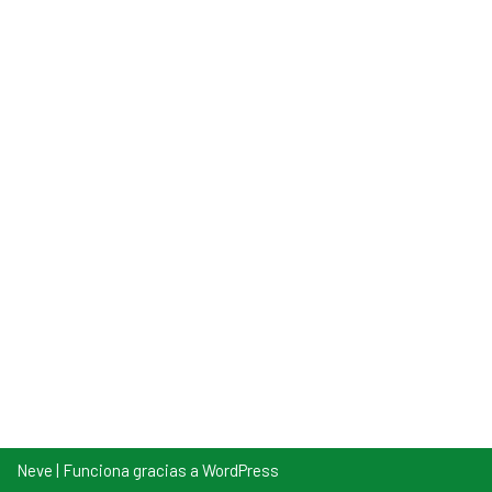
Neve
| Funciona gracias a
WordPress