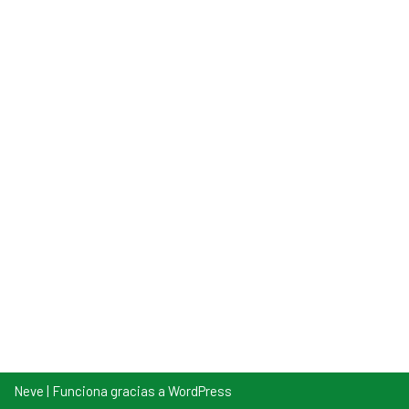
Neve
| Funciona gracias a
WordPress